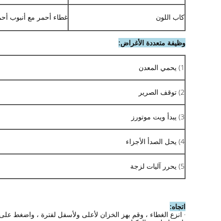
كاب اللون
غطاء أحمر مع أنبوب أح
وظيفة متعددة الأغراض:
1) يحمي المعدن
2) توقف الصرير
3) يبدأ ويت موتورز
4) يحل الصدأ الأجزاء
5) يحرر آليات لزجة
اتجاه:
· انزع الغطاء ، وقم بهز الخزان لأعلى ولأسفل لفترة ، واضغط عل