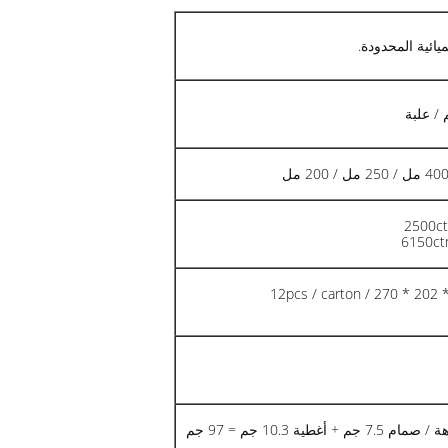
2500ct
6150ct
12pcs / carton / 270 * 20