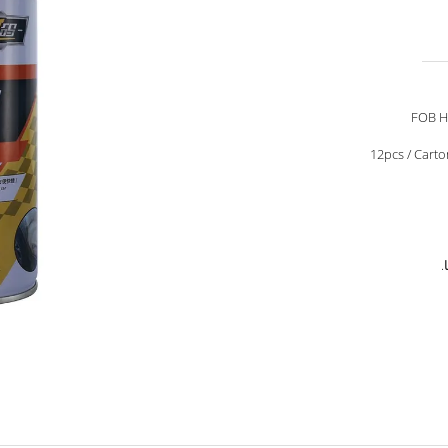
FOB H
12pcs / Car