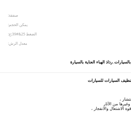
صفقة:
يمكن الحجم:
الضغط 25&#39;ج:
معدل الرش:
 بالسيارات
رذاذ الهباء العناية بالسيارة
,
 تنظيف السيارات للسيارات
تشار ،
وغيرها من الآثار
ة الاشتعال والانفجار ،