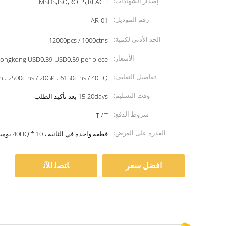
إصدار الشهادات:
MSDS,ISO,ROHS,REACH
رقم الموديل:
AR-01
الحد الأدنى لكمية:
12000pcs / 1000ctns
الأسعار:
ongkong USD0.39-USD0.59 per piece
تفاصيل التغليف:
ton ، 2500ctns / 20GP ، 6150ctns / 40HQ
وقت التسليم:
15-20days بعد تأكيد الطلب
شروط الدفع:
T / T.
القدرة على العرض:
قطعة واحدة في الثانية ، 10 * 40HQ يوميا.
افضل سعر
ﺎﺘﺼﻟ ﺍﻶﻧ