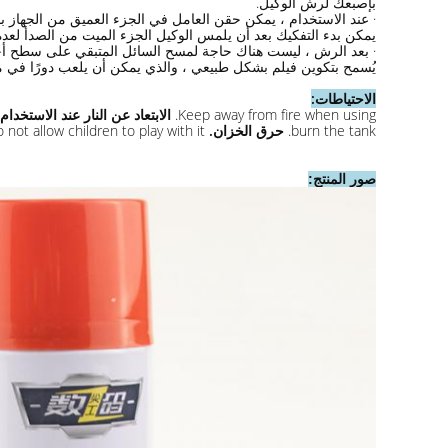
بإصبعك لرش الوكيل.
· عند الاستخدام ، يمكن حقن العامل في الجزء العميق من الجهاز ب
يمكن بدء التفكيك بعد أن يلمس الوكيل الجزء الميت من الصدأ لعدة
· بعد الرش ، ليست هناك حاجة لمسح السائل المتبقي على سطح أجزا
يُسمح بتكوين فيلم بشكل طبيعي ، والذي يمكن أن يلعب دورًا في من
الاحتياطات:
Keep away from fire when using.
الابتعاد عن النار عند الاستخدام.
burn the tank.
حرق الخزان.
 not allow children to play with it.
صور المنتج: