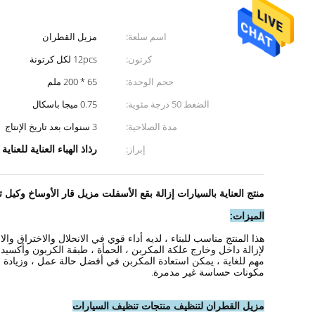
اسم سلعة:
مزيل القطران
كرتون:
12pcs لكل كرتونة
حجم الوحدة:
65 * 200 ملم
الضغط 50 درجة مئوية:
0.75 ميجا باسكال
مدة الصلاحية:
3 سنوات بعد تاريخ الإنتاج
رذاذ الهباء العناية للعناية
إبراز:
منتج العناية بالسيارات إزالة بقع الأسفلت مزيل قار الأوساخ وكيل
الميزات:
هذا المنتج مناسب للبناء ، لديه أداء قوي في الانحلال والاختراق والان
لإزالة داخل وخارج علكة المكربن ​​، الحمأة ، طبقة الكربون وأكسيد 
مهم للغاية ، يمكن استعادة المكربن ​​في أفضل حالة عمل ، وزيادة قو
مكونات حساسة غير مدمرة.
مزيل القطران لتنظيف منتجات تنظيف السيارات