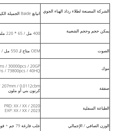
الشركة المصنعة لطلاء رذاذ الهباء الجوي
انيانغ Baide الجميلة الكيميائية المحدودة.
يمكن حجم وحجم الشعبية
400 مل / 65 * 220 ملم / علبة
الصوت
OEM متاح لـ 550 مل / 400 مل / 250 مل / 200 مل
ns / 30000pcs / 20GP
موك
ns / 73800pcs / 40HQ
2 * 207mm / 0.0112cbm
صفقة
كرتون بني أو ملون
PRD: XX / XX / 2020
الطباعة السفلية
EXP: XX / XX / 2023
الوزن الصافي / الإجمالي
علب فارغة 79 جم + فوهة / صمام 7.5 جم + أغطية 10.3 جم = 97 جم