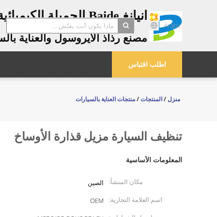
انيانغ Baide الجميلة الكيميائية المحدودة.
Arabic
مصنع رذاذ الأيروسول والعناية بال
search
اطلب اقتباس
منزل
/
المنتجات
/
منتجات العناية بالسيارات
تنظيف السيارة مزيل قذارة الأوساخ
المعلومات الأساسية
مكان المنشأ:
الصين
اسم العلامة التجارية:
OEM