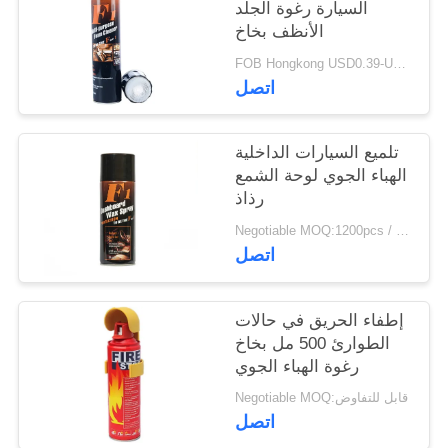
السيارة رغوة الجلد
الأنظف بخاخ
FOB Hongkong USD0.39-USD0.59 per piece MOQ:12000pcs / 500ctns
اتصل
تلميع السيارات الداخلية
الهباء الجوي لوحة الشمع
رذاذ
Negotiable MOQ:1200pcs / 100ctns لكل لون
اتصل
إطفاء الحريق في حالات
الطوارئ 500 مل بخاخ
رغوة الهباء الجوي
Negotiable MOQ:قابل للتفاوض
اتصل