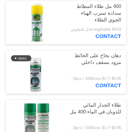
POLICY
400 مل طلاء المطاط
سدادة تسرب الهباء
الجوي الطلاء
negotiable MOQ:قابل للتفاوض
CONTACT
دهان بخاخ على الحائط
مزود بسقف داخلي
$0.95~$1.7 MOQ:12000pcs / 1000ctns
CONTACT
طلاء الجدار المائي
للذوبان في الماء 400 مل
$0.95~$1.7 MOQ:12000pcs / 1000ctns