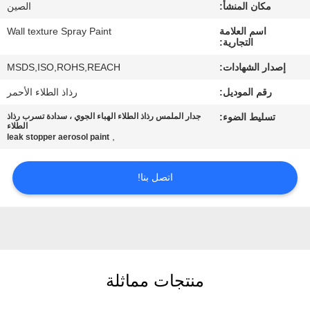
مكان المنشأ:
الصين
مراقبة
اسم العلامة
Wall texture Spray Paint
التجارية:
الجودة
إصدار الشهادات:
MSDS,ISO,ROHS,REACH
رقم الموديل:
رذاذ الطلاء الأحمر
اتصل
تسليط الضوء:
جدار الملمس رذاذ الطلاء الهباء الجوي ، سدادة تسرب رذاذ
بنا
الطلاء
,
leak stopper aerosol paint
اطلب
اتصل بنا!
اقتباس
خريطة
الموقع
منتجات مماثلة
PRIVACY