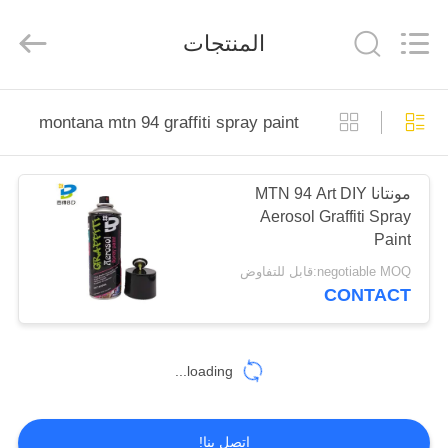
Anyang
Baide
Fine
المنتجات
Chemical
Co.,
Ltd..
All
Rights
الصفحة
Reserved.
montana mtn 94 graffiti spray paint
الرئيسية
مونتانا MTN 94 Art DIY
منتجات
Aerosol Graffiti Spray
Paint
معلومات
negotiable MOQ:قابل للتفاوض
CONTACT
عنا
جولة
loading...
في
المعمل
اتصل بنا!