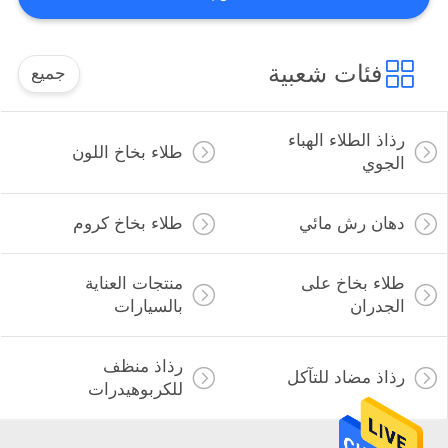
مراقبة
فئات شعبية
جميع
الجودة
رذاذ الطلاء الهباء
اتصل
طلاء بخاخ اللون
الجوي
بنا
دهان رش مائي
طلاء بخاخ كروم
اطلب
اقتباس
طلاء بخاخ على
منتجات العناية
الجدران
بالسيارات
خريطة
رذاذ منظف
الموقع
رذاذ مضاد للتآكل
للكربوهيدرات
PRIVACY