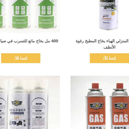
اظهر التفاصيل
اظهر التفاصيل
لمنزلي الهباء بخاخ المطبخ رغوة
400 مل بخاخ مانع للتسرب في صيانة السباكة
الأنظف
ﺎﺘﺼﻟ ﺍﻶﻧ
ﺎﺘﺼﻟ ﺍﻶﻧ