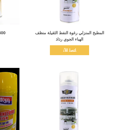
اظهر التفاصيل
المطبخ المنزلي رغوة النفط الثقيلة منظف
400 مل بخاخ بخاخ غاز 
الهباء الجوي رذاذ
ﺎﺘﺼﻟ ﺍﻶﻧ