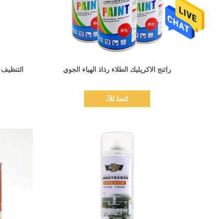
اظهر التفاصيل
راتنج الاكريليك الطلاء رذاذ الهباء الجوي
التنظيف ا
ﺎﺘﺼﻟ ﺍﻶﻧ