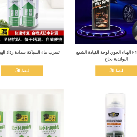
اظهر التفاصيل
اظهر التفاصيل
F1 Car Care الهباء الجوي لوحة القيادة الشمع
تسرب ماء السباكة سدادة رذاذ الهب
البولندية بخاخ
ﺎﺘﺼﻟ ﺍﻶﻧ
ﺎﺘﺼﻟ ﺍﻶﻧ