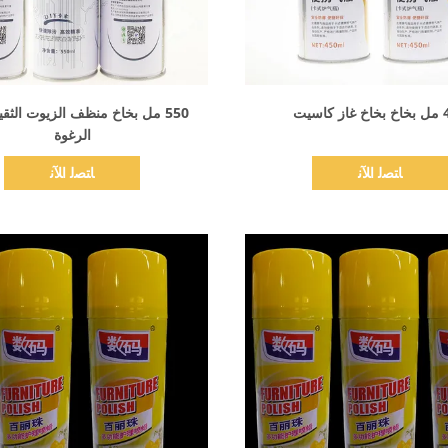
اظهر التفاصيل
اظهر التفاصيل
كاسيت
550 مل بخاخ منظف الزيوت الثقي
الرغوة
ﺎﺘﺼﻟ ﺍﻶﻧ
ﺎﺘﺼﻟ ﺍﻶﻧ