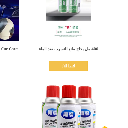
اظهر التفاصيل
400 مل بخاخ مانع للتسرب ضد الماء
ﺎﺘﺼﻟ ﺍﻶﻧ