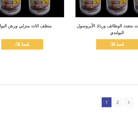
اظهر التفاصيل
اظهر التفاصيل
اث متعدد الوظائف ورذاذ الأيروسول
منظف ​​اثاث منزلي ورش البول
البولندي
ﺎﺘﺼﻟ ﺍﻶﻧ
ﺎﺘﺼﻟ ﺍﻶﻧ
1
2