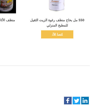
اظهر التفاصيل
550 مل بخاخ منظف رغوة الزيت الثقيل
منظف ​​الأث
للمطبخ المنزلي
ﺎﺘﺼﻟ ﺍﻶﻧ