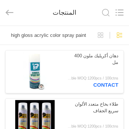
Anyang
Baide
Fine
المنتجات
Chemical
Co.,
Ltd..
All
Rights
الصفحة
Reserved.
high gloss acrylic color spray paint
الرئيسية
دهان أكريليك ملون 400
منتجات
مل
معلومات
negotiable MOQ:1200pcs / 100ctns لكل لون
CONTACT
عنا
جولة
طلاء بخاخ متعدد الألوان
سريع الجفاف
في
المعمل
negotiable MOQ:1200pcs / 100ctns لكل لون