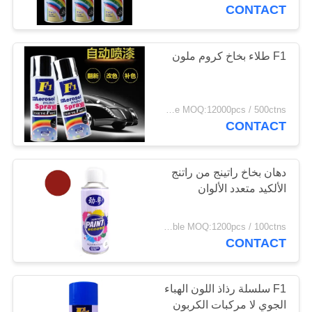
CONTACT
مراقبة
الجودة
F1 طلاء بخاخ كروم ملون
اتصل
FOB Hongkong USD0.39-USD0.59 per piece MOQ:12000pcs / 500ctns
بنا
CONTACT
اطلب
دهان بخاخ راتينج من راتنج
الألكيد متعدد الألوان
اقتباس
negotiable MOQ:1200pcs / 100ctns لكل لون
خريطة
CONTACT
الموقع
F1 سلسلة رذاذ اللون الهباء
PRIVACY
الجوي لا مركبات الكربون