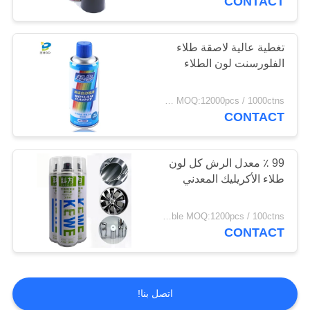
CONTACT
تغطية عالية لاصقة طلاء
الفلورسنت لون الطلاء
FOB Hongkong USD0.39-USD0.59 per piece MOQ:12000pcs / 1000ctns
CONTACT
99 ٪ معدل الرش كل لون
طلاء الأكريليك المعدني
negotiable MOQ:1200pcs / 100ctns لكل لون
CONTACT
اتصل بنا!