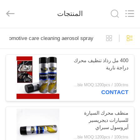
Anyang
Baide
Fine
المنتجات
Chemical
Co.,
Ltd..
All
Rights
الصفحة
Reserved.
automotive care cleaning aerosol spray
الرئيسية
400 مل رذاذ تنظيف محرك
منتجات
دراجة نارية
معلومات
negotiable MOQ:1200pcs / 100ctns لكل لون
CONTACT
عنا
جولة
منظف ​​محرك السيارة
للسيارات ديجريسير
في
أيروسول سبراي
المعمل
negotiable MOQ:1200pcs / 100ctns لكل لون