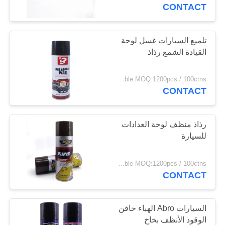
CONTACT
مراقبة
الجودة
تلميع السيارات غسل لوحة
القيادة الشمع رذاذ
اتصل
negotiable MOQ:1200pcs / 100ctns لكل لون
بنا
CONTACT
اطلب
رذاذ منظف لوحة العدادات
للسيارة
اقتباس
negotiable MOQ:1200pcs / 100ctns لكل لون
خريطة
CONTACT
الموقع
السيارات Abro الهباء حاقن
PRIVACY
الوقود الأنظف بخاخ