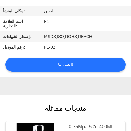
الصين
مكان المنشأ:
مراقبة
F1
اسم العلامة
الجودة
التجارية:
MSDS,ISO,ROHS,REACH
إصدار الشهادات:
اتصل
F1-02
رقم الموديل:
بنا
اتصل بنا!
اطلب
اقتباس
منتجات مماثلة
0.75Mpa 50'c 400ML