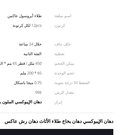
اسم سلعة:
طلاء أيروسول عاكس
كرتون:
12pcs لكل كرتونة
جاف جاف:
خلال 24 ساعة
تغطية:
الفئة الثانية
يمكن الحجم:
450 ملل / قطر 65 مم * السماكة 158 مم
حجم الوحدة:
65 * 200 ملم
الضغط 50 درجة مئوية:
0.75 ميجا باسكال
معدل الرش:
99٪
دهان الإيبوكسي الملون 
إبراز:
دهان الإيبوكسي دهان بخاخ طلاء الأثاث دهان رش عاكس