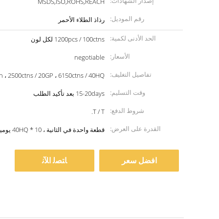
إصدار الشهادات:
MSDS,ISO,ROHS,REACH
رقم الموديل:
رذاذ الطلاء الأحمر
الحد الأدنى لكمية:
1200pcs / 100ctns لكل لون
الأسعار:
negotiable
تفاصيل التغليف:
ton ، 2500ctns / 20GP ، 6150ctns / 40HQ
وقت التسليم:
15-20days بعد تأكيد الطلب
شروط الدفع:
T / T.
القدرة على العرض:
قطعة واحدة في الثانية ، 10 * 40HQ يوميا.
افضل سعر
ﺎﺘﺼﻟ ﺍﻶﻧ