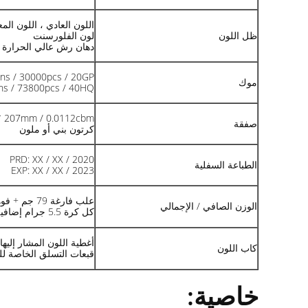
اللون العادي ، اللون الم
ظل اللون
لون الفلورسنت
دهان رش عالي الحرارة
ns / 30000pcs / 20GP
موك
ns / 73800pcs / 40HQ
2 * 207mm / 0.0112cbm
صفقة
كرتون بني أو ملون
PRD: XX / XX / 2020
الطباعة السفلية
EXP: XX / XX / 2023
علب فارغة 79 جم + فوهة / صمام 7.5 جم + أغطية 10.3 جم = 97 جم.
الوزن الصافي / الإجمالي
كل كرة 5.5 جرام إضافية.
أغطية اللون المشار إليها
كاب اللون
قبعات التسلق الخاصة لل
خاصية: