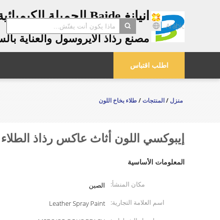
انيانغ Baide الجميلة الكيميائية المحدودة.
Arabic
مصنع رذاذ الأيروسول والعناية بال
search
اطلب اقتباس
منزل
/
المنتجات
/
طلاء بخاخ اللون
إيبوكسي اللون أثاث عاكس رذاذ الطلاء ا
المعلومات الأساسية
مكان المنشأ:
الصين
اسم العلامة التجارية:
Leather Spray Paint