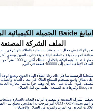
انيانغ Baide الجميلة الكيميائية المحدودة.
الملف الشركة المصنعة
نحن الرائدة في مجال تصنيع منتجات العناية بالطلاء بالرش في الصي
صناعة المواد
حديقة مقاطعة انيانغ مدينة خنان ، الصين.ويغطي أكثر من 000
3
خطوط تعبئة أوتوماتيكية بالكامل ،
تمتلك أكثر من 1000 متر
من وع
الطاقة الإنتاجية تصل إلى 400000 قطعة في اليوم.
منتجاتنا الرئيسية بما في ذلك رذاذ الطلاء الهباء الجوي وشمع لوح
على نطاق واسع
تستخدم للسطح
الطلاء في مجال العناية والصيانة ل
تنظيف،
فنون الكتابة على الجدران وهلم جرا.علامتنا التجارية الحالية Zeekcom و Digital و Bigao و Chaoyue و Feiyue و Zaide
Biaoguan وغيرها ذات السمعة الطيبة من قبل العملاء.
بصفتنا الشركة المصنعة والمصدرة الرائدة للعناية بالسيارة ومنتجات 
ورأيهم
بجدية.OEM / ODM أمر مرحب به أيضا.نحن نتطلع لبناء الفوز
علاقات التعاون
مع المزيد والمزيد من العملاء والأصدقاء.