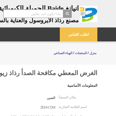
انيانغ Baide الجميلة الكيميائية المحدودة.
Arabic
مصنع رذاذ الأيروسول والعناية بال
search
اطلب اقتباس
منزل
/
المنتجات
/
الهباء الصناعي
الغرض المعطي مكافحة الصدأ رذاذ زيو
المعلومات الأساسية
مكان المنشأ:
الصين
اسم العلامة التجارية:
ZEEKCOM