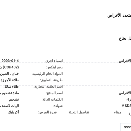
متعدد الأغراض
ل بخاخ
الأغراض
اسماء اخرى:
9003-01-4
رقم اينكس:
(C3H402) ن
المواد الخام الرئيسية:
خنان ، الصين
طريقة التطبيق:
اسم العلامة التجارية:
طلاء سائل
الأغراض
اسم المنتج:
مادة تشحيم م
زاء
الكلمات الدالة:
تشحيم
MSDS 
شهادة:
آليات لاصقة م
ميناء
تفاصيل التعبئة
قدرة العرض:
أكريليك
ة: