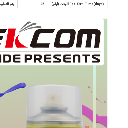
Time(days)
Est.
Est.
الوقت (أيام)
25
يتم التفا