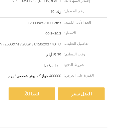
إصدار الشهادات:
SGS，MSDS,ISO,ROHS,REACH
رقم الموديل:
زك -19
الحد الأدنى لكمية:
12000pcs / 1000ctns
الأسعار:
$0.3~$.09
تفاصيل التغليف:
ton ، 2500ctns / 20GP ، 6150ctns / 40HQ
وقت التسليم:
15-35أيام
شروط الدفع:
L / C ، T / T
القدرة على العرض:
400000 جهاز كمبيوتر شخصى / يوم
افضل سعر
ﺎﺘﺼﻟ ﺍﻶﻧ