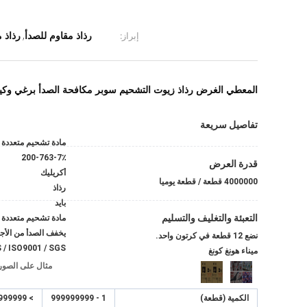
رذاذ مقاوم للصدأ
رذاذ 
إبراز:
,
المعطي الغرض رذاذ زيوت التشحيم سوبر مكافحة الصدأ برغي وكي
تفاصيل سريعة
مادة تشحيم متعددة 
200-763-7٪
قدرة العرض
أكريليك
4000000 قطعة / قطعة يوميا
رذاذ
بايد
التعبئة والتغليف والتسليم
مادة تشحيم متعددة 
يخفف الصدأ من الأج
نضع 12 قطعة في كرتون واحد.
/ ISO9001 / SGS
ميناء هونغ كونغ
مثال على الصور
الكمية (قطعة)
1 - 999999999
> 999999999